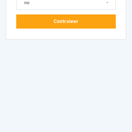
.no
Controleer
Doorgaan
domain(s) selected
0