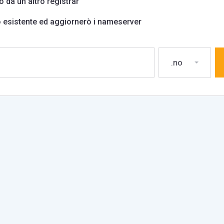
o da un altro registrar
io esistente ed aggiornerò i nameserver
.no