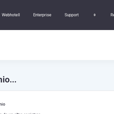
Webhotell
Enterprise
Support
Re
0
io...
nio