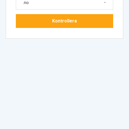
.no
Kontrollera
Fortsätt
domain(s) selected
0