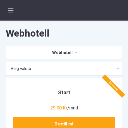
Webhotell
Webhotell
Featured
Start
29.00 Kr
/mnd
Bestill nå