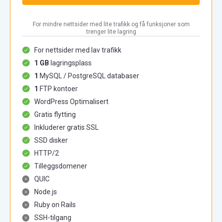
For mindre nettsider med lite trafikk og få funksjoner som
trenger lite lagring
For nettsider med lav trafikk
1 GB
lagringsplass
1
MySQL / PostgreSQL databaser
1
FTP kontoer
WordPress Optimalisert
Gratis flytting
Inkluderer gratis SSL
SSD disker
HTTP/2
Tilleggsdomener
QUIC
Node.js
Ruby on Rails
SSH-tilgang