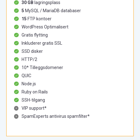
30 GB
lagringsplass
5
MySQL / MariaDB databaser
15
FTP kontoer
WordPress Optimalisert
Gratis flytting
Inkluderer gratis SSL
SSD disker
HTTP/2
10* Tilleggsdomener
QUIC
Node.js
Ruby on Rails
SSH-tilgang
VIP support*
SpamExperts antivirus spamfilter*