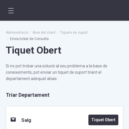
Administració
Àrea del client
Tiquets de suport
Envia ticket de Consulta
Tiquet Obert
Si no pot trobar una solució al seu problema a la base de
coneixements, pot enviar un tiquet de suport triant el
departament adequat abaix.
Triar Departament
Salg
Tiquet Obert