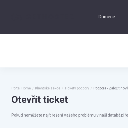
Domene
Přihlášení
Portal Home
Klientské sekce
Tickety podpory
Podpora - Založit nový
Otevřít ticket
Pokud nemůžete najít řešení Vašeho problému v naši databázi řešen