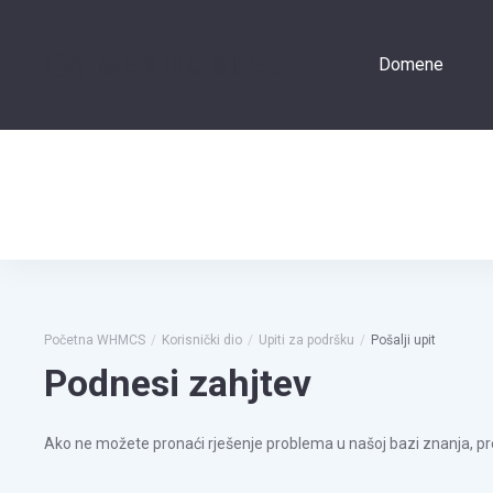
Domene
Prijava
Početna WHMCS
Korisnički dio
Upiti za podršku
Pošalji upit
Podnesi zahjtev
Ako ne možete pronaći rješenje problema u našoj bazi znanja, pre