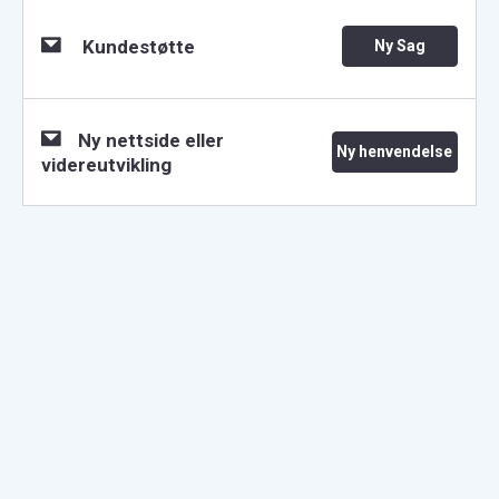
Kundestøtte
Ny Sag
Ny nettside eller
Ny henvendelse
videreutvikling